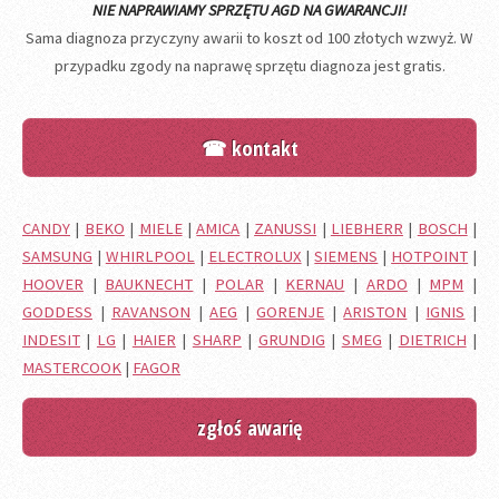
NIE NAPRAWIAMY SPRZĘTU AGD NA GWARANCJI!
Sama diagnoza przyczyny awarii to koszt od 100 złotych wzwyż. W
przypadku zgody na naprawę sprzętu diagnoza jest gratis.
☎ kontakt
CANDY
|
BEKO
|
MIELE
|
AMICA
|
ZANUSSI
|
LIEBHERR
|
BOSCH
|
SAMSUNG
|
WHIRLPOOL
|
ELECTROLUX
|
SIEMENS
|
HOTPOINT
|
HOOVER
|
BAUKNECHT
|
POLAR
|
KERNAU
|
ARDO
|
MPM
|
GODDESS
|
RAVANSON
|
AEG
|
GORENJE
|
ARISTON
|
IGNIS
|
INDESIT
|
LG
|
HAIER
|
SHARP
|
GRUNDIG
|
SMEG
|
DIETRICH
|
MASTERCOOK
|
FAGOR
zgłoś awarię